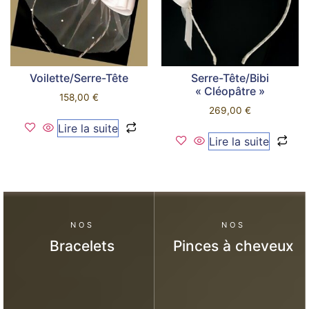
Voilette/Serre-Tête
Serre-Tête/Bibi
« Cléopâtre »
158,00
€
269,00
€
Lire la suite
Lire la suite
NOS
NOS
Bracelets
Pinces à cheveux