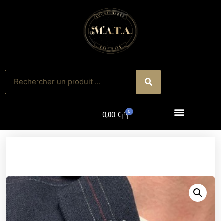
0
0,00
€