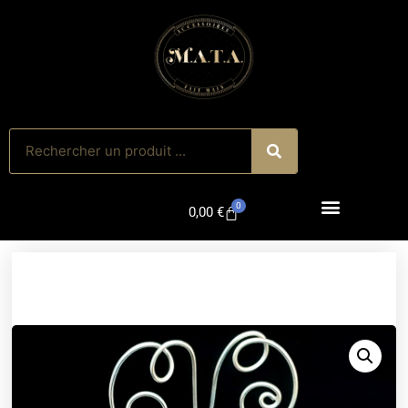
0
0,00
€