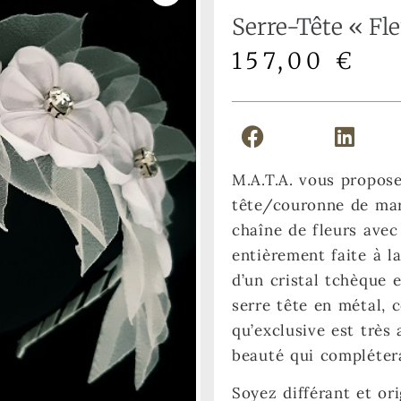
Serre-Tête « Fl
157,00
€
M.A.T.A. vous propos
tête/couronne de mari
chaîne de fleurs avec
entièrement faite à l
d’un cristal tchèque 
serre tête en métal, 
qu’exclusive est très 
beauté qui complétera
Soyez différant et ori