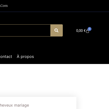
a.com
0
0,00
€
ontact
À propos
cheveux mariage